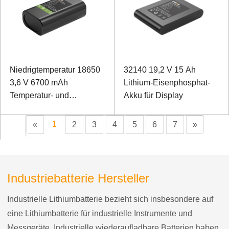
Niedrigtemperatur 18650
32140 19,2 V 15 Ah
3,6 V 6700 mAh
Lithium-Eisenphosphat-
Temperatur- und
Akku für Display
Luftfeuchtigkeitsüberwachungsgerät
Lithium-Ionen-Akku
1
«
2
3
4
5
6
7
»
(Kühlkettenlogistik im
Fach)
Industriebatterie Hersteller
Industrielle Lithiumbatterie bezieht sich insbesondere auf
eine Lithiumbatterie für industrielle Instrumente und
Messgeräte. Industrielle wiederaufladbare Batterien haben