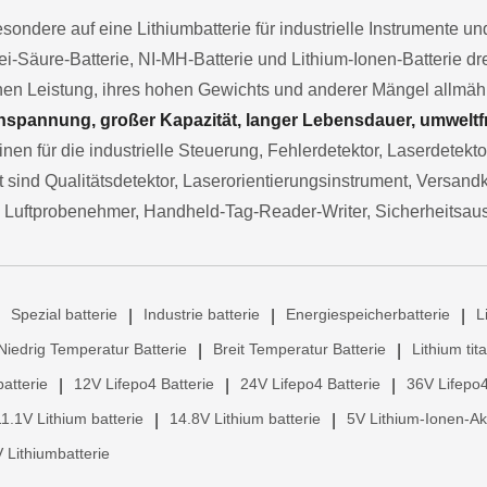
besondere auf eine Lithiumbatterie für industrielle Instrumente 
ei-Säure-Batterie, NI-MH-Batterie und Lithium-Ionen-Batterie d
chen Leistung, ihres hohen Gewichts und anderer Mängel allmä
spannung, großer Kapazität, langer Lebensdauer, umweltfre
nen für die industrielle Steuerung, Fehlerdetektor, Laserdetekt
sind Qualitätsdetektor, Laserorientierungsinstrument, Versand
 Luftprobenehmer, Handheld-Tag-Reader-Writer, Sicherheitsau
Spezial batterie
Industrie batterie
Energiespeicherbatterie
L
|
|
|
Niedrig Temperatur Batterie
Breit Temperatur Batterie
Lithium tit
|
|
atterie
12V Lifepo4 Batterie
24V Lifepo4 Batterie
36V Lifepo4
|
|
|
11.1V Lithium batterie
14.8V Lithium batterie
5V Lithium-Ionen-A
|
|
 Lithiumbatterie