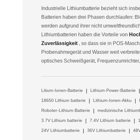
Industrielle Lithiumbatterie bezieht sich ins
Batterien haben drei Phasen durchlaufen: Bl
werden aufgrund ihrer nicht umweltfreundli
Lithiumbatterien haben die Vorteile von
Hoch
Zuverlässigkeit
, so dass sie in POS-Maschi
Probenahmegerät und Wasser weit verbreitet 
optisches Schweißgerät, Frequenzumrichter,
Litium-Ionen-Batterie
Lithium-Power-Batterie
|
|
18650 Lithium batterie
Lithium-Ionen-Akku
|
|
Roboter-Lithium-Batterie
medizinische Lithiumb
|
3.7V Lithium batterie
7.4V Lithium batterie
|
|
24V Lithiumbatterie
36V Lithiumbatterie
48V
|
|