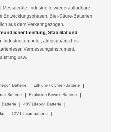
und Messgeräte. Industrielle wiederaufladbare
rei Entwicklungsphasen. Blei-Säure-Batterien
hlich aus dem Verkehr gezogen.
undlicher Leistung, Stabilität und
or, Industriecomputer, atmosphärisches
kartenleser, Vermessungsinstrument,
srüstung usw.
ifepo4 Batterie
Lithium-Polymer-Batterie
|
|
anat-Batterie
Explosion Beweis Batterie
|
|
 Batterie
48V Lifepo4 Batterie
|
|
kku
12V Lithiumbatterie
|
|