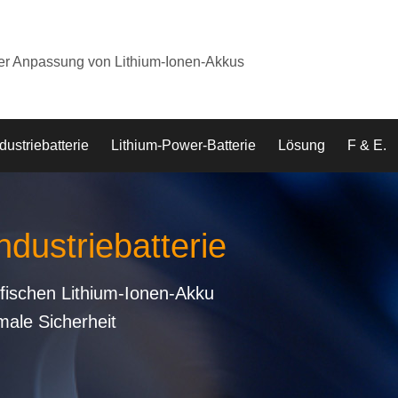
der Anpassung von Lithium-Ionen-Akkus
dustriebatterie
Lithium-Power-Batterie
Lösung
F & E.
ndustriebatterie
fischen Lithium-Ionen-Akku
male Sicherheit