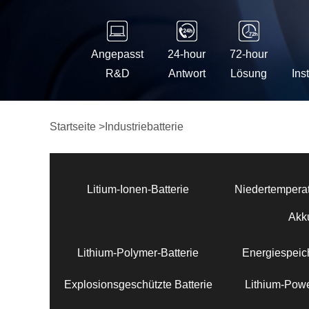
Angepasst
24-hour
72-hour
R&D
Antwort
Lösung
Ins
Startseite
>
Industriebatterie
Litium-Ionen-Batterie
Niedertemperat
Akk
Lithium-Polymer-Batterie
Energiespeich
Explosionsgeschützte Batterie
Lithium-Powe