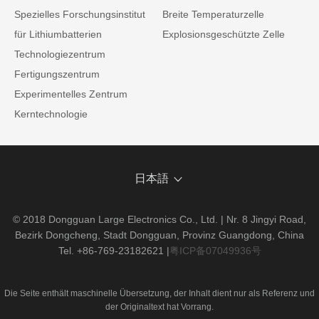
Spezielles Forschungsinstitut
Breite Temperaturzelle
für Lithiumbatterien
Explosionsgeschützte Zelle
Technologiezentrum
Fertigungszentrum
Experimentelles Zentrum
Kerntechnologie
日本語
© 2018 Dongguan Large Electronics Co., Ltd. | Nr. 8 Jingyi Road,
Bezirk Dongcheng, Stadt Dongguan, Provinz Guangdong, China
Tel. +86-769-23182621
|
粤ICP备07049936号
Die Seite enthält maschinelle Übersetzung, der Inhalt dient nur als Referenz und
der Originaltext hat Vorrang.