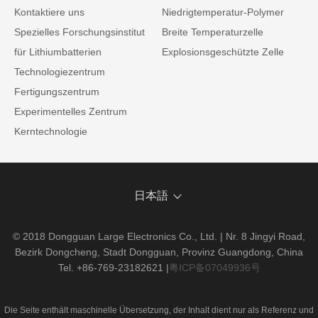
Kontaktiere uns
Niedrigtemperatur-Polymer
Spezielles Forschungsinstitut
Breite Temperaturzelle
für Lithiumbatterien
Explosionsgeschützte Zelle
Technologiezentrum
Fertigungszentrum
Experimentelles Zentrum
Kerntechnologie
日本語
© 2018 Dongguan Large Electronics Co., Ltd. | Nr. 8 Jingyi Road,
Bezirk Dongcheng, Stadt Dongguan, Provinz Guangdong, China
Tel. +86-769-23182621
|
粤ICP备07049936号
Die Seite enthält maschinelle Übersetzung, der Inhalt dient nur als Referenz und