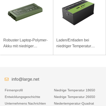
Robuster Laptop-Polymer-
Laden/Entladen bei
Akku mit niedriger
niedriger Temperatur
Temperatur und hoher
LiFePO4-Akku 32V 20Ah
Energiedichte, 11,1 V, 7800
für Telekommunikations-
mAh
Basisstation mit RS485-
Kommunikation
info@large.net
Firmenprofil
Niedrige Temperatur 18650
Entwicklungsgeschichte
Niedrige Temperatur 26650
Unternehmens Nachrichten
Niedertemperatur-Quadrat