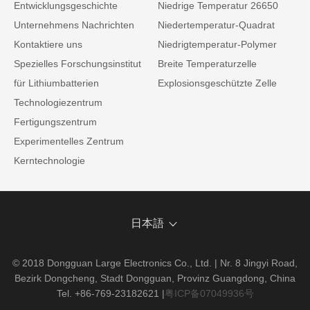
Entwicklungsgeschichte
Niedrige Temperatur 26650
Unternehmens Nachrichten
Niedertemperatur-Quadrat
Kontaktiere uns
Niedrigtemperatur-Polymer
Spezielles Forschungsinstitut
Breite Temperaturzelle
für Lithiumbatterien
Explosionsgeschützte Zelle
Technologiezentrum
Fertigungszentrum
Experimentelles Zentrum
Kerntechnologie
日本語
© 2018 Dongguan Large Electronics Co., Ltd. | Nr. 8 Jingyi Road,
Bezirk Dongcheng, Stadt Dongguan, Provinz Guangdong, China
Tel. +86-769-23182621
|
粤ICP备07049936号