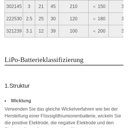
302145
3
21
45
210
＜ 150
3.7
222530
2.5
25
30
120
＜ 180
3.7
321239
3.1
12
39
100
＜ 200
3.7
LiPo-Batterieklassifizierung
1.Struktur
Wicklung
Verwenden Sie das gleiche Wickelverfahren wie bei der
Herstellung einer Flüssiglithiumionenbatterie, wickeln Sie
die positive Elektrode, die negative Elektrode und den