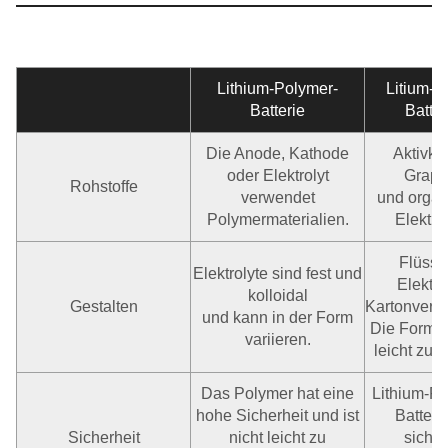
Lithium-Polymer-
Litium-I
Batterie
Batter
Die Anode, Kathode
Aktivko
oder Elektrolyt
Graphi
Rohstoffe
verwendet
und organ
Polymermaterialien.
Elektro
Flüssi
Elektrolyte sind fest und
Elektrol
kolloidal
Gestalten
Kartonverp
und kann in der Form
Die Form is
variieren.
leicht zu 
Das Polymer hat eine
Lithium-Po
hohe Sicherheit und ist
Batterie
Sicherheit
nicht leicht zu
sicher