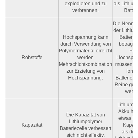
explodieren und zu
als Lithium
verbrennen.
Batter
Die Nennka
der Lithium
Hochspannung kann
Batterie
durch Verwendung von
beträgt 3
Polymermaterial erreicht
Für
Rohstoffe
werden
Hochspa
Mehrschichtkombination
müssen Li
zur Erzielung von
Ionen
Hochspannung.
Batterieze
Reihe gesc
werd
Lithium-I
Akku hat
Die Kapazität von
etwas hö
Lithiumpolymer
Kapazität
Kapazi
Batteriezelle verbessert
als die
sich nicht effektiv.