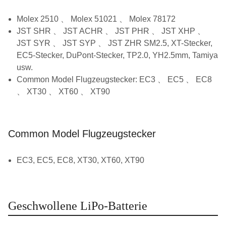
Molex 2510 、 Molex 51021 、 Molex 78172
JST SHR 、 JST ACHR 、 JST PHR 、 JST XHP 、
JST SYR 、 JST SYP 、 JST ZHR SM2.5, XT-Stecker,
EC5-Stecker, DuPont-Stecker, TP2.0, YH2.5mm, Tamiya
usw.
Common Model Flugzeugstecker: EC3 、 EC5 、 EC8
、 XT30 、 XT60 、 XT90
Common Model Flugzeugstecker
EC3, EC5, EC8, XT30, XT60, XT90
Geschwollene LiPo-Batterie