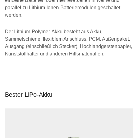
einzelne Batterien oder mehrere Zellen in Reihe und
parallel zu Lithium-Ionen-Batteriemodulen geschaltet
werden.
Li
Pa
Der Lithium-Polymer-Akku besteht aus Akku,
Po
de
Sammelschiene, flexiblem Anschluss, PCM, Außenpaket,
Ba
Li
Ausgang (einschließlich Stecker), Hochlandgerstenpapier,
in
Po
Kunststoffhalter und anderen Hilfsmaterialien.
R
Ba
ge
(
(
Bester LiPo-Akku