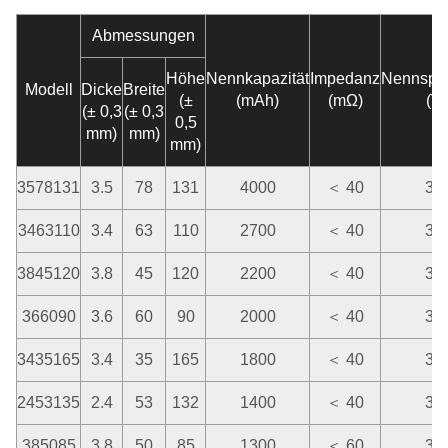
Abmessungen
Höhe
Nennkapazität
Impedanz
Nennspa
Modell
Dicke
Breite
(±
(mAh)
(mΩ)
(V)
(± 0,3
(± 0,3
0,5
mm)
mm)
mm)
3578131
3.5
78
131
4000
＜ 40
3.7
3463110
3.4
63
110
2700
＜ 40
3.7
3845120
3.8
45
120
2200
＜ 40
3.7
366090
3.6
60
90
2000
＜ 40
3.7
3435165
3.4
35
165
1800
＜ 40
3.7
2453135
2.4
53
132
1400
＜ 40
3.7
385085
3.8
50
85
1300
＜ 60
3.7