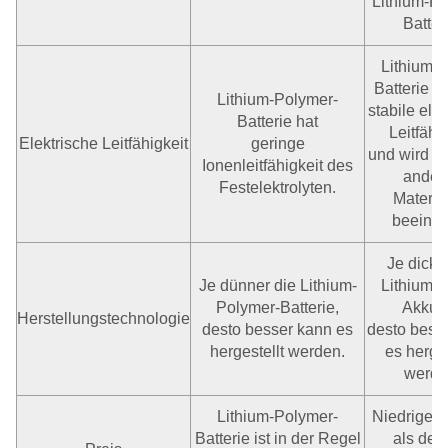
Lithium-Po
Batter
Lithium-I
Batterie h
Lithium-Polymer-
stabile ele
Batterie hat
Leitfähi
Elektrische Leitfähigkeit
geringe
und wird ni
Ionenleitfähigkeit des
ander
Festelektrolyten.
Materia
beeinflu
Je dicke
Je dünner die Lithium-
Lithium-I
Polymer-Batterie,
Akku i
Herstellungstechnologie
desto besser kann es
desto bess
hergestellt werden.
es herges
werde
Lithium-Polymer-
Niedrigere
Batterie ist in der Regel
als der