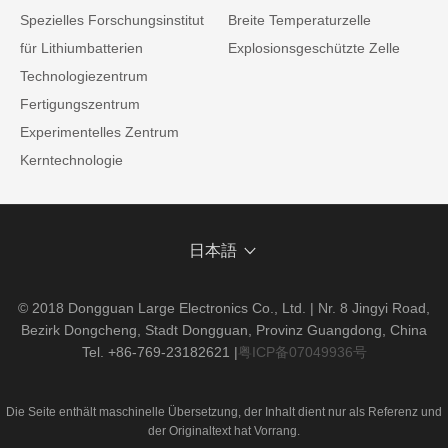
Spezielles Forschungsinstitut
Breite Temperaturzelle
für Lithiumbatterien
Explosionsgeschützte Zelle
Technologiezentrum
Fertigungszentrum
Experimentelles Zentrum
Kerntechnologie
日本語
© 2018 Dongguan Large Electronics Co., Ltd. | Nr. 8 Jingyi Road,
Bezirk Dongcheng, Stadt Dongguan, Provinz Guangdong, China
Tel. +86-769-23182621
|
粤ICP备07049936号
Die Seite enthält maschinelle Übersetzung, der Inhalt dient nur als Referenz und
der Originaltext hat Vorrang.