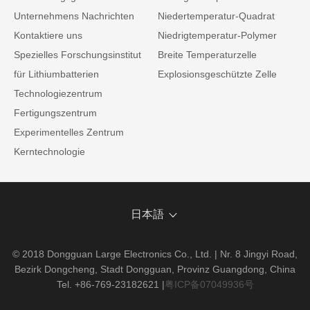
Unternehmens Nachrichten
Niedertemperatur-Quadrat
Kontaktiere uns
Niedrigtemperatur-Polymer
Spezielles Forschungsinstitut
Breite Temperaturzelle
für Lithiumbatterien
Explosionsgeschützte Zelle
Technologiezentrum
Fertigungszentrum
Experimentelles Zentrum
Kerntechnologie
日本語
© 2018 Dongguan Large Electronics Co., Ltd. | Nr. 8 Jingyi Road,
Bezirk Dongcheng, Stadt Dongguan, Provinz Guangdong, China
Tel. +86-769-23182621
|
粤ICP备07049936号