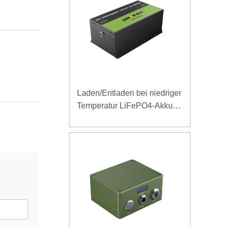
Laden/Entladen bei niedriger
Temperatur LiFePO4-Akku
32V 20Ah für
Telekommunikations-
Basisstation mit RS485-
Kommunikation