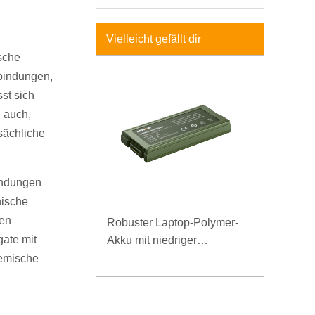
Vielleicht gefällt dir
sche
nbindungen,
st sich
n auch,
sächliche
Bindungen
ische
nen
Robuster Laptop-Polymer-
gate mit
Akku mit niedriger
Temperatur und hoher
hemische
Energiedichte, 11,1 V, 7800
mAh