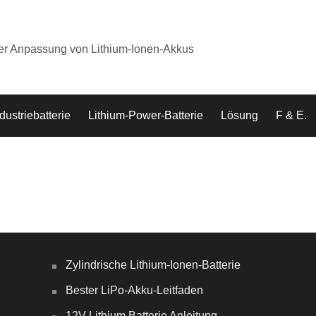
der Anpassung von Lithium-Ionen-Akkus
dustriebatterie
Lithium-Power-Batterie
Lösung
F & E.
Zylindrische Lithium-Ionen-Batterie
Bester LiPo-Akku-Leitfaden
12V Lithium Batterie Anleitung