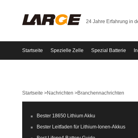
24 Jahre Erfahrung in 
Startseite
Spezielle Zelle
Spezial Batterie
In
Startseite
>
Nachrichten
>
Branchennachrichten
Bester 18650 Lithium Akku
Bester Leitfaden für Lithium-Ionen-Akkus
Best Lifepo4 Battery Guide