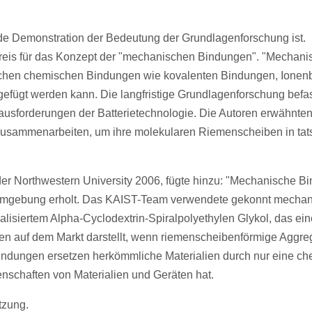
ende Demonstration der Bedeutung der Grundlagenforschung ist.
preis für das Konzept der "mechanischen Bindungen". "Mechani
sischen chemischen Bindungen wie kovalenten Bindungen, Ione
fügt werden kann. Die langfristige Grundlagenforschung befas
rausforderungen der Batterietechnologie. Die Autoren erwähnte
r zusammenarbeiten, um ihre molekularen Riemenscheiben in tat
 der Northwestern University 2006, fügte hinzu: "Mechanische 
mgebung erholt. Das KAIST-Team verwendete gekonnt mechan
nalisiertem Alpha-Cyclodextrin-Spiralpolyethylen Glykol, das ei
ien auf dem Markt darstellt, wenn riemenscheibenförmige Aggre
ndungen ersetzen herkömmliche Materialien durch nur eine c
enschaften von Materialien und Geräten hat.
tzung.