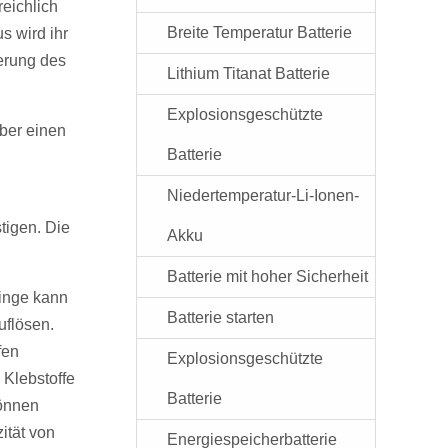
reichlich
Breite Temperatur Batterie
s wird ihr
ierung des
Lithium Titanat Batterie
Explosionsgeschützte
ber einen
Batterie
Niedertemperatur-Li-Ionen-
tigen. Die
Akku
Batterie mit hoher Sicherheit
Ringe kann
Batterie starten
uflösen.
fen
Explosionsgeschützte
 Klebstoffe
Batterie
können
ität von
Energiespeicherbatterie