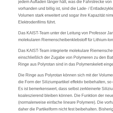
jedem Aufladen länger hält, was die Fahrstrecke von 
vorhanden und billig ist, sind die Lade- / Entladezy
Volumen stark erweitert und sogar ihre Kapazität ni
Elektrodenfilms führt.
Das KAIST-Team unter der Leitung von Professor Jan
molekularen Riemenscheibenklebstoff für Lithium-Ion
Das KAIST-Team integrierte molekulare Riemenscheib
einschließlich der Zugabe von Polymeren zu den Batt
Ringe aus Polyrotan sind in das Polymerskelett eing
Die Ringe aus Polyrotan können sich mit der Volumen
die Form der Siliziumpartikel effektiv beibehalten, s
Es ist bemerkenswert, dass selbst zerkleinerte Silizi
koaleszierend bleiben können. Die Funktion der neue
(normalerweise einfache lineare Polymere). Die vorh
daher die Partikelform nicht fest beibehalten. Bisher