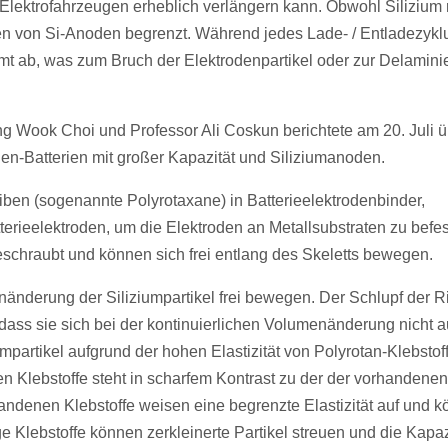
Elektrofahrzeugen erheblich verlängern kann. Obwohl Silizium 
klen von Si-Anoden begrenzt. Während jedes Lade- / Entladezyklu
mmt ab, was zum Bruch der Elektrodenpartikel oder zur Delamin
g Wook Choi und Professor Ali Coskun berichtete am 20. Juli ü
en-Batterien mit großer Kapazität und Siliziumanoden.
en (sogenannte Polyrotaxane) in Batterieelektrodenbinder,
erieelektroden, um die Elektroden an Metallsubstraten zu befes
eschraubt und können sich frei entlang des Skeletts bewegen.
änderung der Siliziumpartikel frei bewegen. Der Schlupf der 
o dass sie sich bei der kontinuierlichen Volumenänderung nicht a
umpartikel aufgrund der hohen Elastizität von Polyrotan-Klebstof
n Klebstoffe steht in scharfem Kontrast zu der der vorhandenen
andenen Klebstoffe weisen eine begrenzte Elastizität auf und 
ige Klebstoffe können zerkleinerte Partikel streuen und die Kapaz