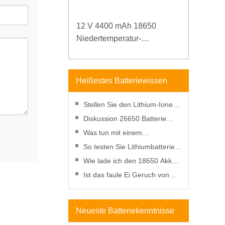
12 V 4400 mAh 18650
Niedertemperatur-
Lithiumbatterie für verstärkte
Stromversorgung
Heißestes Batteriewissen
Stellen Sie den Lithium-Ionen-
Akku im Gefrierschrank wieder
Diskussion 26650 Batterie
her?
gegen 18650 Batterie
Was tun mit einem
durchstochenen Lithium-
So testen Sie Lithiumbatterien
Ionen-Akku?
mit einem Multimeter
Wie lade ich den 18650 Akku
ohne Ladegerät auf?
Ist das faule Ei Geruch von
einer Batterie gefährliche
Wirkung und Entsorgung
Neueste Batteriekenntnisse