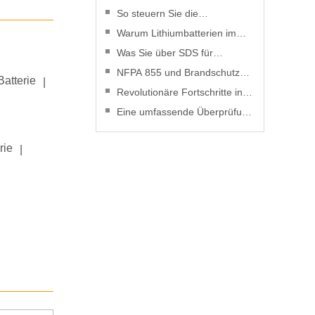
So steuern Sie die
Entladetiefe, um die Leistung
Warum Lithiumbatterien im
von Lithiumbatterien zu
Jahr 2025 kostengünstiger
Was Sie über SDS für
verbessern
sind als je zuvor
Lithiumbatterien wissen
NFPA 855 und Brandschutz
Batterie
|
müssen
bei Lithiumbatterien: Ein
Revolutionäre Fortschritte in
praktischer Leitfaden
der Lithiumbatterietechnologie
Eine umfassende Überprüfung
des Risikomanagements bei
Lithiumbatterien
rie
|