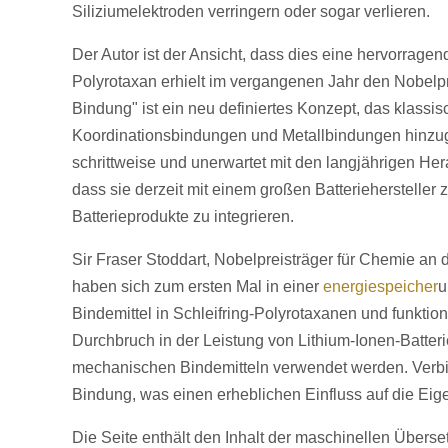
Siliziumelektroden verringern oder sogar verlieren.
Der Autor ist der Ansicht, dass dies eine hervorrag
Polyrotaxan erhielt im vergangenen Jahr den Nobel
Bindung" ist ein neu definiertes Konzept, das klas
Koordinationsbindungen und Metallbindungen hinzuge
schrittweise und unerwartet mit den langjährigen He
dass sie derzeit mit einem großen Batterieherstelle
Batterieprodukte zu integrieren.
Sir Fraser Stoddart, Nobelpreisträger für Chemie an
haben sich zum ersten Mal in einer
energiespeicher
u
Bindemittel in Schleifring-Polyrotaxanen und funktio
Durchbruch in der Leistung von Lithium-Ionen-Batter
mechanischen Bindemitteln verwendet werden. Verbi
Bindung, was einen erheblichen Einfluss auf die Eig
Die Seite enthält den Inhalt der maschinellen Überse