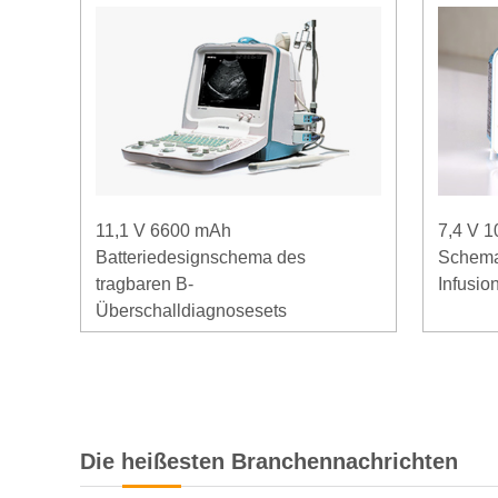
11,1 V 6600 mAh
7,4 V 
Batteriedesignschema des
Schema
tragbaren B-
Infusi
Überschalldiagnosesets
Die heißesten Branchennachrichten