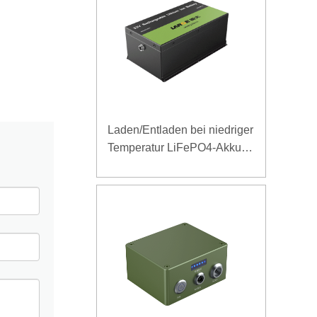
Laden/Entladen bei niedriger
Temperatur LiFePO4-Akku
32V 20Ah für
Telekommunikations-
Basisstation mit RS485-
Kommunikation