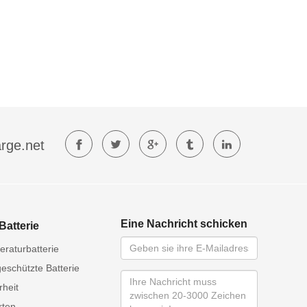
rge.net
Eine Nachricht schicken
Batterie
raturbatterie
eschützte Batterie
rheit
rten