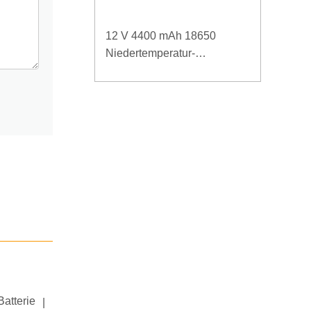
12 V 4400 mAh 18650
Niedertemperatur-
Lithiumbatterie für verstärkte
Stromversorgung
Batterie
|