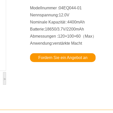
Modellnummer :04EQ044-01
Nennspannung:12.0V
Nominale Kapazität :4400mAh
Batterie:18650/3.7V/2200mAh
Abmessungen :120×100×60（Max）
Anwendung:verstärkte Macht
Fordern Sie ein Angebot an
>