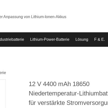
der Anpassung von Lithium-Ionen-Akkus
dustriebatterie
Lithium-Power-Batterie
Lösung
F & E.
erie
12 V 4400 mAh 18650
Niedertemperatur-Lithiumbat
für verstärkte Stromversorg