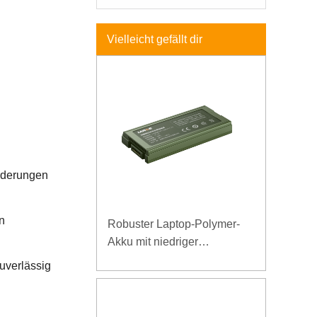
Vielleicht gefällt dir
orderungen
n
Robuster Laptop-Polymer-
Akku mit niedriger
Temperatur und hoher
uverlässig
Energiedichte, 11,1 V, 7800
mAh