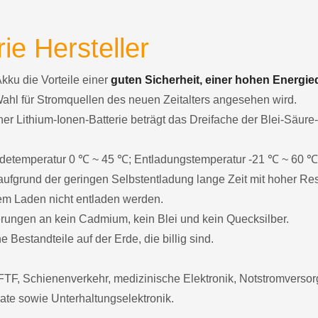
ie Hersteller
Akku die Vorteile einer
guten Sicherheit, einer hohen Energie
Wahl für Stromquellen des neuen Zeitalters angesehen wird.
er Lithium-Ionen-Batterie beträgt das Dreifache der Blei-Säure
 Ladetemperatur 0 ℃ ~ 45 ℃; Entladungstemperatur -21 ℃ ~ 60 ℃
ufgrund der geringen Selbstentladung lange Zeit mit hoher Res
dem Laden nicht entladen werden.
derungen an kein Cadmium, kein Blei und kein Quecksilber.
 Bestandteile auf der Erde, die billig sind.
TF, Schienenverkehr, medizinische Elektronik, Notstromvers
ate sowie Unterhaltungselektronik.