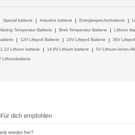
Spezial batterie
Industrie batterie
Energiespeicherbatterie
L
|
|
|
Niedrig Temperatur Batterie
Breit Temperatur Batterie
Lithium tit
|
|
atterie
12V Lifepo4 Batterie
24V Lifepo4 Batterie
36V Lifepo4
|
|
|
11.1V Lithium batterie
14.8V Lithium batterie
5V Lithium-Ionen-A
|
|
 Lithiumbatterie
Für dich empfohlen
rank wieder her?