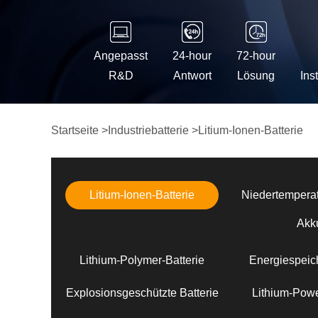
Angepasst
24-hour
72-hour
R&D
Antwort
Lösung
Ins
Startseite
>
Industriebatterie
>
Litium-Ionen-Batterie
Litium-Ionen-Batterie
Niedertemperat
Akk
Lithium-Polymer-Batterie
Energiespeich
Explosionsgeschützte Batterie
Lithium-Powe