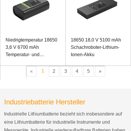
Niedrigtemperatur 18650
18650 18,0 V 5100 mAh
3,6 V 6700 mAh
Schachroboter-Lithium-
Temperatur- und
Ionen-Akku
Luftfeuchtigkeitsüberwachungsgerät
Lithium-Ionen-Akku
1
«
2
3
4
5
»
(Kühlkettenlogistik im
Fach)
Industriebatterie Hersteller
Industrielle Lithiumbatterie bezieht sich insbesondere auf
eine Lithiumbatterie für industrielle Instrumente und
Messgeräte. Industrielle wiederaufladbare Batterien haben