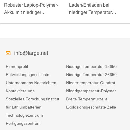
Robuster Laptop-Polymer-
Laden/Entladen bei
Akku mit niedriger
niedriger Temperatur
Temperatur und hoher
LiFePO4-Akku 32V 20Ah
Energiedichte, 11,1 V, 7800
für Telekommunikations-
mAh
Basisstation mit RS485-
Kommunikation
info@large.net
Firmenprofil
Niedrige Temperatur 18650
Entwicklungsgeschichte
Niedrige Temperatur 26650
Unternehmens Nachrichten
Niedertemperatur-Quadrat
Kontaktiere uns
Niedrigtemperatur-Polymer
Spezielles Forschungsinstitut
Breite Temperaturzelle
für Lithiumbatterien
Explosionsgeschützte Zelle
Technologiezentrum
Fertigungszentrum