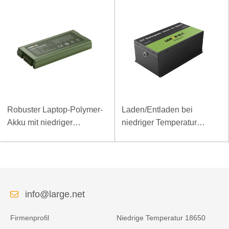
Robuster Laptop-Polymer-
Laden/Entladen bei
Akku mit niedriger
niedriger Temperatur
Temperatur und hoher
LiFePO4-Akku 32V 20Ah
Energiedichte, 11,1 V, 7800
für Telekommunikations-
mAh
Basisstation mit RS485-
Kommunikation
info@large.net
Firmenprofil
Niedrige Temperatur 18650