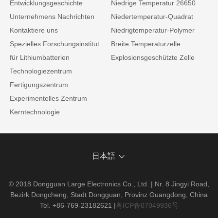
Entwicklungsgeschichte
Niedrige Temperatur 26650
Unternehmens Nachrichten
Niedertemperatur-Quadrat
Kontaktiere uns
Niedrigtemperatur-Polymer
Spezielles Forschungsinstitut
Breite Temperaturzelle
für Lithiumbatterien
Explosionsgeschützte Zelle
Technologiezentrum
Fertigungszentrum
Experimentelles Zentrum
Kerntechnologie
日本語
© 2018 Dongguan Large Electronics Co., Ltd. | Nr. 8 Jingyi Road,
Bezirk Dongcheng, Stadt Dongguan, Provinz Guangdong, China
Tel. +86-769-23182621
|
粤ICP备07049936号