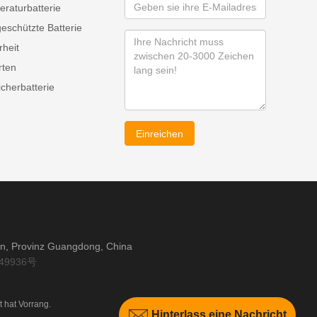
raturbatterie
eschützte Batterie
rheit
rten
cherbatterie
Einreichen
an, Provinz Guangdong, China
49936号
t hat Vorrang.
Hinterlass eine Nachricht