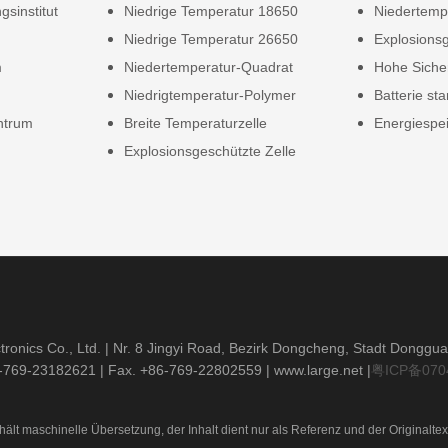
gsinstitut
Niedrige Temperatur 18650
Niedertempe
Niedrige Temperatur 26650
Explosionsg
m
Niedertemperatur-Quadrat
Hohe Siche
Niedrigtemperatur-Polymer
Batterie sta
ntrum
Breite Temperaturzelle
Energiespei
Explosionsgeschützte Zelle
ronics Co., Ltd. | Nr. 8 Jingyi Road, Bezirk Dongcheng, Stadt Donggu
6-769-23182621
| Fax. +86-769-22802559 |
www.large.net
|
粤ICP备070
hält maschinelle Übersetzung, der Inhalt dient nur als Referenz und der Originaltex