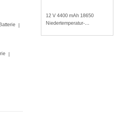
12 V 4400 mAh 18650
Niedertemperatur-
Batterie
|
Lithiumbatterie für verstärkte
Stromversorgung
rie
|