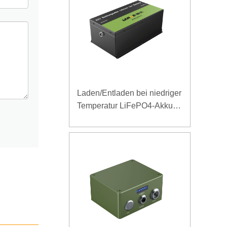
Laden/Entladen bei niedriger
Temperatur LiFePO4-Akku
32V 20Ah für
Telekommunikations-
Basisstation mit RS485-
Kommunikation