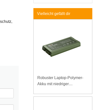
Vielleicht gefällt dir
schutz,
Robuster Laptop-Polymer-
Akku mit niedriger
Temperatur und hoher
Energiedichte, 11,1 V, 7800
mAh