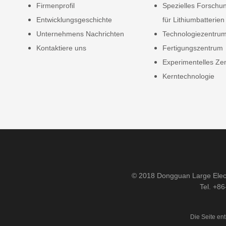
Firmenprofil
Spezielles Forschun
Entwicklungsgeschichte
für Lithiumbatterien
Unternehmens Nachrichten
Technologiezentru
Kontaktiere uns
Fertigungszentrum
Experimentelles Ze
Kerntechnologie
© 2018 Dongguan Large Elect
Tel. +8
Die Seite ent