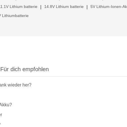
11.1V Lithium batterie
14.8V Lithium batterie
5V Lithium-Ionen-A
|
|
 Lithiumbatterie
Für dich empfohlen
rank wieder her?
-Akku?
r
?