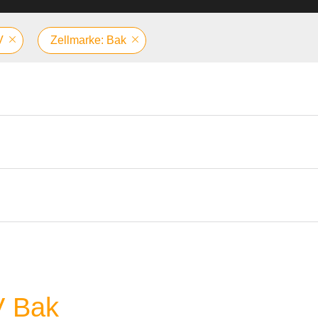
V
Zellmarke: Bak
V Bak