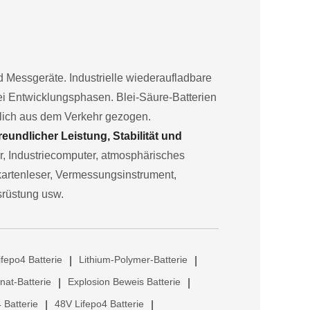
und Messgeräte. Industrielle wiederaufladbare
rei Entwicklungsphasen. Blei-Säure-Batterien
hlich aus dem Verkehr gezogen.
undlicher Leistung, Stabilität und
or, Industriecomputer, atmosphärisches
kartenleser, Vermessungsinstrument,
srüstung usw.
ifepo4 Batterie
Lithium-Polymer-Batterie
|
|
anat-Batterie
Explosion Beweis Batterie
|
|
 Batterie
48V Lifepo4 Batterie
|
|