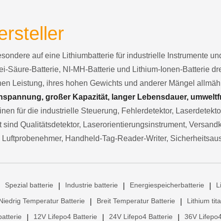
ersteller
besondere auf eine Lithiumbatterie für industrielle Instrumente 
ei-Säure-Batterie, NI-MH-Batterie und Lithium-Ionen-Batterie d
chen Leistung, ihres hohen Gewichts und anderer Mängel allmä
spannung, großer Kapazität, langer Lebensdauer, umweltfre
nen für die industrielle Steuerung, Fehlerdetektor, Laserdetekt
sind Qualitätsdetektor, Laserorientierungsinstrument, Versand
 Luftprobenehmer, Handheld-Tag-Reader-Writer, Sicherheitsau
Spezial batterie
Industrie batterie
Energiespeicherbatterie
L
|
|
|
Niedrig Temperatur Batterie
Breit Temperatur Batterie
Lithium tit
|
|
atterie
12V Lifepo4 Batterie
24V Lifepo4 Batterie
36V Lifepo4
|
|
|