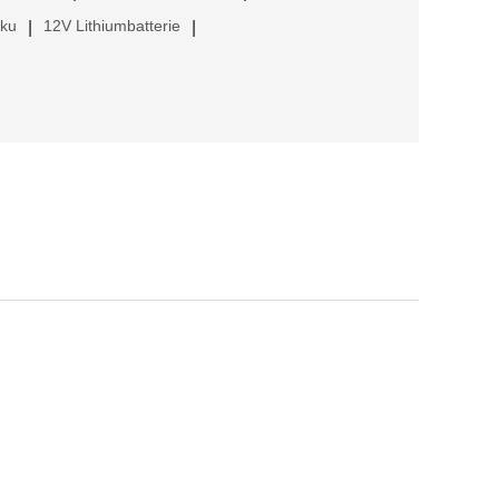
kku
12V Lithiumbatterie
|
|