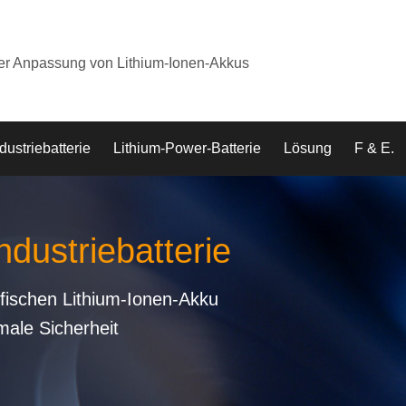
der Anpassung von Lithium-Ionen-Akkus
dustriebatterie
Lithium-Power-Batterie
Lösung
F & E.
ndustriebatterie
fischen Lithium-Ionen-Akku
male Sicherheit