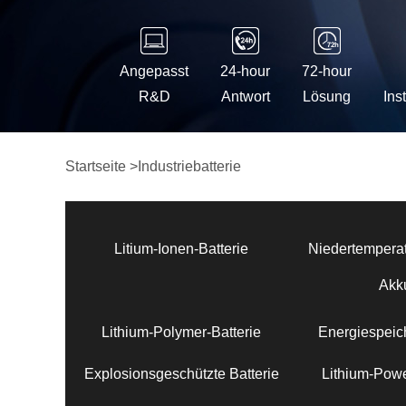
Angepasst
24-hour
72-hour
R&D
Antwort
Lösung
Ins
Startseite
>
Industriebatterie
Litium-Ionen-Batterie
Niedertemperat
Akk
Lithium-Polymer-Batterie
Energiespeich
Explosionsgeschützte Batterie
Lithium-Powe