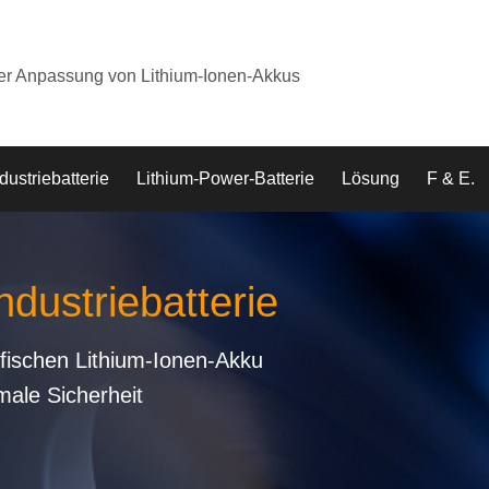
der Anpassung von Lithium-Ionen-Akkus
dustriebatterie
Lithium-Power-Batterie
Lösung
F & E.
ndustriebatterie
fischen Lithium-Ionen-Akku
male Sicherheit