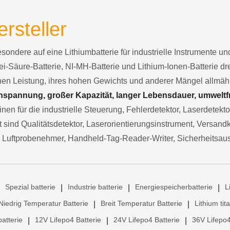
ersteller
besondere auf eine Lithiumbatterie für industrielle Instrumente 
ei-Säure-Batterie, NI-MH-Batterie und Lithium-Ionen-Batterie d
chen Leistung, ihres hohen Gewichts und anderer Mängel allmä
spannung, großer Kapazität, langer Lebensdauer, umweltfre
nen für die industrielle Steuerung, Fehlerdetektor, Laserdetekt
sind Qualitätsdetektor, Laserorientierungsinstrument, Versand
 Luftprobenehmer, Handheld-Tag-Reader-Writer, Sicherheitsau
Spezial batterie
Industrie batterie
Energiespeicherbatterie
L
|
|
|
Niedrig Temperatur Batterie
Breit Temperatur Batterie
Lithium tit
|
|
atterie
12V Lifepo4 Batterie
24V Lifepo4 Batterie
36V Lifepo4
|
|
|