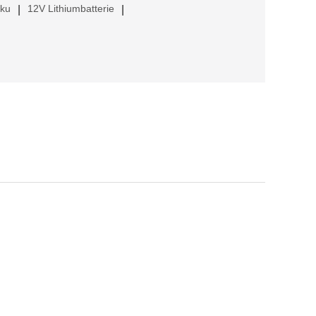
kku
12V Lithiumbatterie
|
|