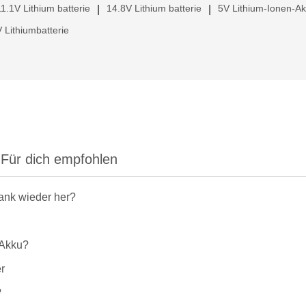
11.1V Lithium batterie
14.8V Lithium batterie
5V Lithium-Ionen-A
|
|
 Lithiumbatterie
Für dich empfohlen
rank wieder her?
-Akku?
r
?