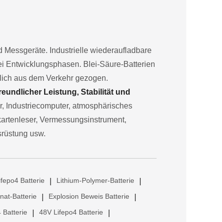
und Messgeräte. Industrielle wiederaufladbare
rei Entwicklungsphasen. Blei-Säure-Batterien
hlich aus dem Verkehr gezogen.
undlicher Leistung, Stabilität und
or, Industriecomputer, atmosphärisches
kartenleser, Vermessungsinstrument,
srüstung usw.
ifepo4 Batterie
Lithium-Polymer-Batterie
|
|
anat-Batterie
Explosion Beweis Batterie
|
|
 Batterie
48V Lifepo4 Batterie
|
|