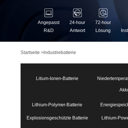
Angepasst
24-hour
72-hour
R&D
Antwort
Lösung
Ins
Startseite
>
Industriebatterie
Litium-Ionen-Batterie
Niedertemperat
Akk
Lithium-Polymer-Batterie
Energiespeich
Explosionsgeschützte Batterie
Lithium-Powe