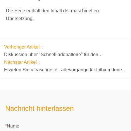
Die Seite enthält den Inhalt der maschinellen
Übersetzung.
Vorheriger Artikel：
Diskussion über "Schnellladebatterie" für den
Schmerzpunkt eines Fahrzeugs mit neuer Energie
Nächster Artikel：
Erzielen Sie ultraschnelle Ladevorgänge für Lithium-Ionen-
Akkus
Nachricht hinterlassen
Name
*