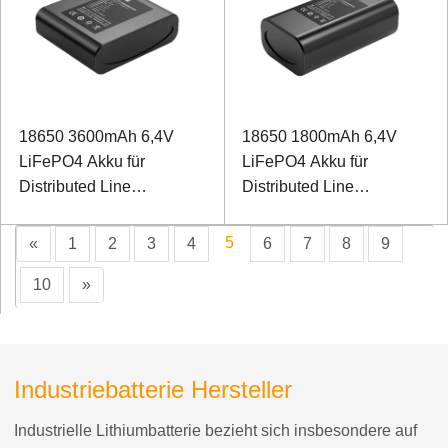
18650 3600mAh 6,4V
18650 1800mAh 6,4V
LiFePO4 Akku für
LiFePO4 Akku für
Distributed Line
Distributed Line
Fehlerdiagnosesystem mit
Fehlerdiagnosesystem mit
künstlicher Intelligenz
künstlicher Intelligenz
5
«
1
2
3
4
6
7
8
9
10
»
Industriebatterie Hersteller
Industrielle Lithiumbatterie bezieht sich insbesondere auf