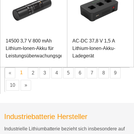
14500 3,7 V 800 mAh
AC-DC 37,8 V 1,5 A
Lithium-Ionen-Akku für
Lithium-Ionen-Akku-
Leistungsüberwachungsgeräte
Ladegerät
1
«
2
3
4
5
6
7
8
9
10
»
Industriebatterie Hersteller
Industrielle Lithiumbatterie bezieht sich insbesondere auf