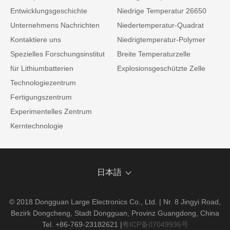
Entwicklungsgeschichte
Niedrige Temperatur 26650
Unternehmens Nachrichten
Niedertemperatur-Quadrat
Kontaktiere uns
Niedrigtemperatur-Polymer
Spezielles Forschungsinstitut
Breite Temperaturzelle
für Lithiumbatterien
Explosionsgeschützte Zelle
Technologiezentrum
Fertigungszentrum
Experimentelles Zentrum
Kerntechnologie
日本語
© 2018 Dongguan Large Electronics Co., Ltd. | Nr. 8 Jingyi Road,
Bezirk Dongcheng, Stadt Dongguan, Provinz Guangdong, China
Tel. +86-769-23182621
|
粤ICP备07049936号