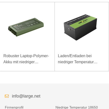
Robuster Laptop-Polymer-
Laden/Entladen bei
Akku mit niedriger
niedriger Temperatur
Temperatur und hoher
LiFePO4-Akku 32V 20Ah
Energiedichte, 11,1 V, 7800
für Telekommunikations-
mAh
Basisstation mit RS485-
Kommunikation
info@large.net
Firmenprofil
Niedrige Temperatur 18650