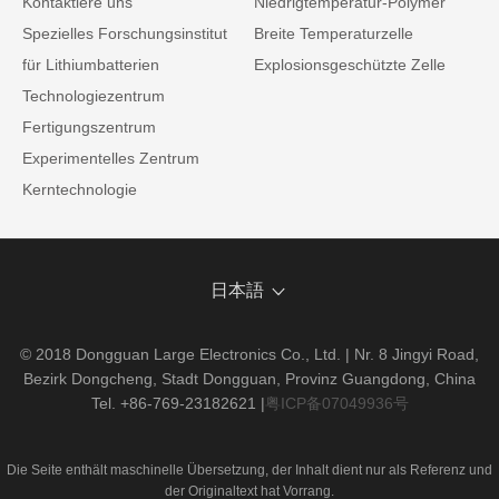
Kontaktiere uns
Niedrigtemperatur-Polymer
Spezielles Forschungsinstitut
Breite Temperaturzelle
für Lithiumbatterien
Explosionsgeschützte Zelle
Technologiezentrum
Fertigungszentrum
Experimentelles Zentrum
Kerntechnologie
日本語
© 2018 Dongguan Large Electronics Co., Ltd. | Nr. 8 Jingyi Road,
Bezirk Dongcheng, Stadt Dongguan, Provinz Guangdong, China
Tel. +86-769-23182621
|
粤ICP备07049936号
Die Seite enthält maschinelle Übersetzung, der Inhalt dient nur als Referenz und
der Originaltext hat Vorrang.