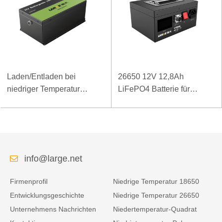
Laden/Entladen bei
26650 12V 12,8Ah
niedriger Temperatur
LiFePO4 Batterie für
LiFePO4-Akku 32V 20Ah
Geräteleistungstestgeräte
für Telekommunikations-
mit SMBUS-
Basisstation mit RS485-
Kommunikationsanschluss
Kommunikation
info@large.net
Firmenprofil
Niedrige Temperatur 18650
Entwicklungsgeschichte
Niedrige Temperatur 26650
Unternehmens Nachrichten
Niedertemperatur-Quadrat