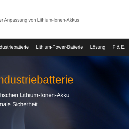
der Anpassung von Lithium-Ionen-Akkus
dustriebatterie
Lithium-Power-Batterie
Lösung
F & E.
ndustriebatterie
fischen Lithium-Ionen-Akku
male Sicherheit