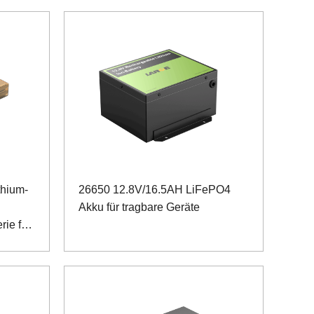
thium-
26650 12.8V/16.5AH LiFePO4
Akku für tragbare Geräte
rie für