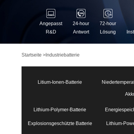
Angepasst
24-hour
72-hour
R&D
Antwort
Lösung
Ins
Startseite
>
Industriebatterie
Litium-Ionen-Batterie
Niedertemperat
Akk
Lithium-Polymer-Batterie
Energiespeich
Explosionsgeschützte Batterie
Lithium-Powe