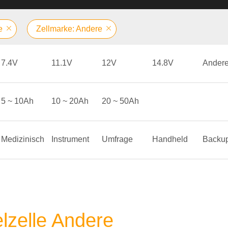
e
Zellmarke: Andere
7.4V
11.1V
12V
14.8V
Ander
5 ~ 10Ah
10 ~ 20Ah
20 ~ 50Ah
Medizinisch
Instrument
Umfrage
Handheld
Backu
elzelle Andere