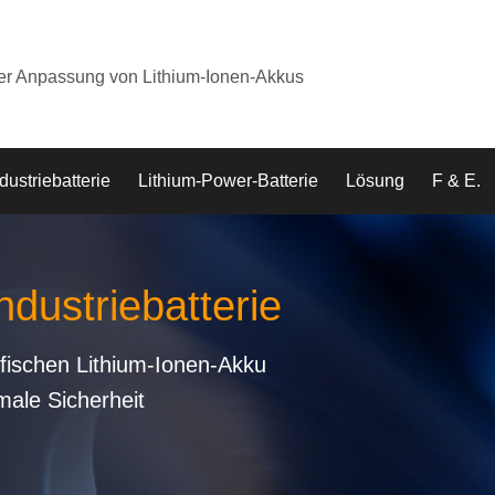
der Anpassung von Lithium-Ionen-Akkus
dustriebatterie
Lithium-Power-Batterie
Lösung
F & E.
ndustriebatterie
fischen Lithium-Ionen-Akku
male Sicherheit