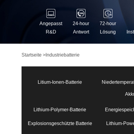
Angepasst
24-hour
72-hour
R&D
Antwort
Lösung
Ins
Startseite
>
Industriebatterie
Litium-Ionen-Batterie
Niedertemperat
Akk
Lithium-Polymer-Batterie
Energiespeich
Explosionsgeschützte Batterie
Lithium-Powe