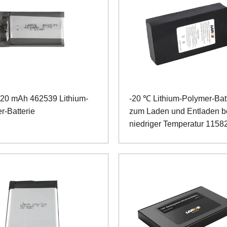
420 mAh 462539 Lithium-
-20 ℃ Lithium-Polymer-Bat
r-Batterie
zum Laden und Entladen b
niedriger Temperatur 1158
11,1 V 10 Ah für Smart Exp
Gehäuse