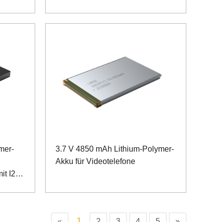
mer-
3.7 V 4850 mAh Lithium-Polymer-
Akku für Videotelefone
it I2C-
1
«
2
3
4
5
»