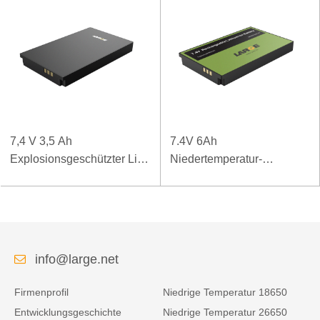
7,4 V 3,5 Ah
7.4V 6Ah
Explosionsgeschützter Li-
Niedertemperatur-
Polymer-Akku für spezielle
Polymerbatterie für mobiles
mobile Endgeräte
Terminal
info@large.net
Firmenprofil
Niedrige Temperatur 18650
Entwicklungsgeschichte
Niedrige Temperatur 26650