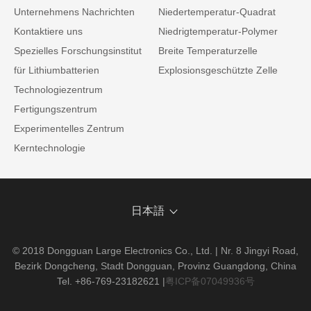
Unternehmens Nachrichten
Niedertemperatur-Quadrat
Kontaktiere uns
Niedrigtemperatur-Polymer
Spezielles Forschungsinstitut
Breite Temperaturzelle
für Lithiumbatterien
Explosionsgeschützte Zelle
Technologiezentrum
Fertigungszentrum
Experimentelles Zentrum
Kerntechnologie
日本語
© 2018 Dongguan Large Electronics Co., Ltd. | Nr. 8 Jingyi Road,
Bezirk Dongcheng, Stadt Dongguan, Provinz Guangdong, China
Tel. +86-769-23182621
|
粤ICP备07049936号