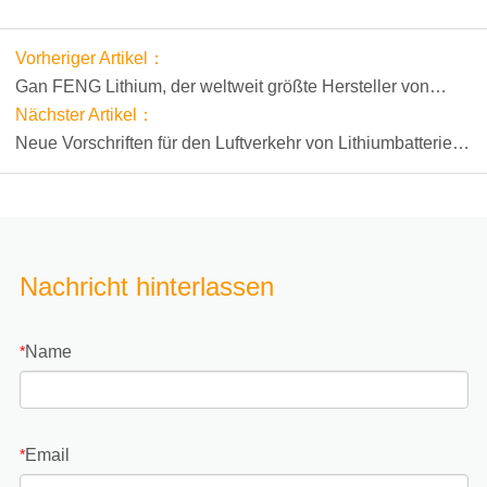
Vorheriger Artikel：
Gan FENG Lithium, der weltweit größte Hersteller von
Lithiummetallen, wurde erfolgreich in Übersee gelistet
Nächster Artikel：
Neue Vorschriften für den Luftverkehr von Lithiumbatterien
werden 2018 umgesetzt.
Nachricht hinterlassen
Name
*
Email
*