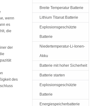
.
Breite Temperatur Batterie
e
Lithium Titanat Batterie
ise, wenn
kann es
Explosionsgeschützte
lt, die
Batterie
Niedertemperatur-Li-Ionen-
iner der
die
Akku
pazität
Batterie mit hoher Sicherheit
on
Batterie starten
ßigkeit des
Explosionsgeschützte
zschluss
Batterie
Energiespeicherbatterie