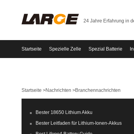
24 Jahre Erfahrung in 
Startseite
Spezielle Zelle
Spezial Batterie
In
Startseite
>
Nachrichten
>
Branchennachrichten
Bester 18650 Lithium Akku
Bester Leitfaden für Lithium-Ionen-Akkus
Best Lifepo4 Battery Guide