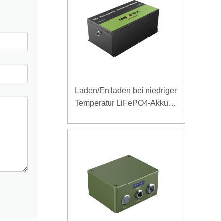
Laden/Entladen bei niedriger
Temperatur LiFePO4-Akku
32V 20Ah für
Telekommunikations-
Basisstation mit RS485-
Kommunikation