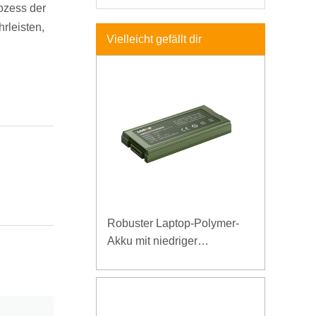
ozess der
rleisten,
Vielleicht gefällt dir
Robuster Laptop-Polymer-
Akku mit niedriger
Temperatur und hoher
Energiedichte, 11,1 V, 7800
mAh