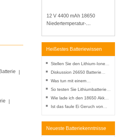
12 V 4400 mAh 18650
Niedertemperatur-
Lithiumbatterie für verstärkte
Stromversorgung
Heißestes Batteriewissen
Stellen Sie den Lithium-Ionen-
Batterie
Akku im Gefrierschrank wieder
|
Diskussion 26650 Batterie
her?
gegen 18650 Batterie
Was tun mit einem
durchstochenen Lithium-
So testen Sie Lithiumbatterien
Ionen-Akku?
mit einem Multimeter
Wie lade ich den 18650 Akku
rie
|
ohne Ladegerät auf?
Ist das faule Ei Geruch von
einer Batterie gefährliche
Wirkung und Entsorgung
Neueste Batteriekenntnisse