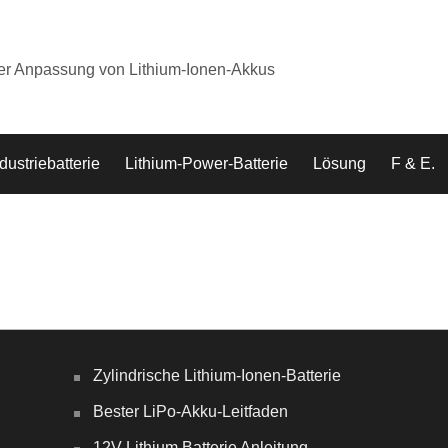
der Anpassung von Lithium-Ionen-Akkus
dustriebatterie
Lithium-Power-Batterie
Lösung
F & E.
Zylindrische Lithium-Ionen-Batterie
Bester LiPo-Akku-Leitfaden
12V Lithium Batterie Anleitung