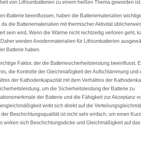
eit von Lithiumbatterien zu einem heißen Thema geworden ist
en-Batterie beeinflussen, haben die Batteriematerialien wichtig
, da die Batteriematerialien mit thermischer Aktivität üblicherwe
keit sein wird, Wenn die Wärme nicht rechtzeitig verloren geht, 
. Daher werden Anodenmaterialien für Lithiumbatterien ausgewäh
der Batterie haben.
chtige Faktor, der die Batteriesicherheitsleistung beeinflusst. E
tnis, die Kontrolle der Gleichmäßigkeit der Aufschlämmung und 
ältnis der Kathodenkapazität mit dem Verhältnis der Kathodenka
herheitsleistung, um die Sicherheitsleistung der Batterie zu
lationsmerkmale der Batterie und die Fähigkeit zur Akzeptanz v
ngleichmäßigkeit wirkt sich direkt auf die Verteilungsgleichmä
e der Beschichtungsqualität ist nicht sehr einfach, um einen Kur
us wirken sich Beschichtungsdicke und Gleichmäßigkeit auf das