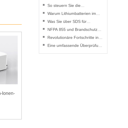
So steuern Sie die
Entladetiefe, um die Leistung
Warum Lithiumbatterien im
von Lithiumbatterien zu
Jahr 2025 kostengünstiger
Was Sie über SDS für
verbessern
sind als je zuvor
Lithiumbatterien wissen
NFPA 855 und Brandschutz
müssen
bei Lithiumbatterien: Ein
Revolutionäre Fortschritte in
praktischer Leitfaden
der Lithiumbatterietechnologie
Eine umfassende Überprüfung
des Risikomanagements bei
Lithiumbatterien
-Ionen-