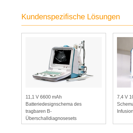
Kundenspezifische Lösungen
11,1 V 6600 mAh
7,4 V 
Batteriedesignschema des
Schema
tragbaren B-
Infusi
Überschalldiagnosesets