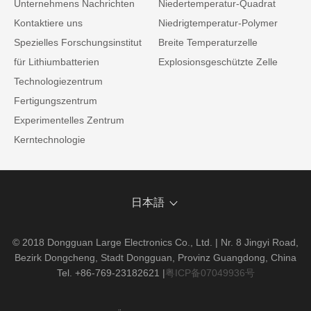
Unternehmens Nachrichten
Niedertemperatur-Quadrat
Kontaktiere uns
Niedrigtemperatur-Polymer
Spezielles Forschungsinstitut
Breite Temperaturzelle
für Lithiumbatterien
Explosionsgeschützte Zelle
Technologiezentrum
Fertigungszentrum
Experimentelles Zentrum
Kerntechnologie
日本語
© 2018 Dongguan Large Electronics Co., Ltd. | Nr. 8 Jingyi Road,
Bezirk Dongcheng, Stadt Dongguan, Provinz Guangdong, China
Tel. +86-769-23182621
|
粤ICP备07049936号