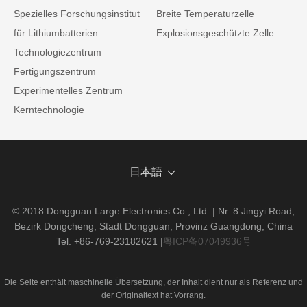
Spezielles Forschungsinstitut
Breite Temperaturzelle
für Lithiumbatterien
Explosionsgeschützte Zelle
Technologiezentrum
Fertigungszentrum
Experimentelles Zentrum
Kerntechnologie
日本語
© 2018 Dongguan Large Electronics Co., Ltd. | Nr. 8 Jingyi Road,
Bezirk Dongcheng, Stadt Dongguan, Provinz Guangdong, China
Tel. +86-769-23182621
|
粤ICP备07049936号
Die Seite enthält maschinelle Übersetzung, der Inhalt dient nur als Referenz und
der Originaltext hat Vorrang.