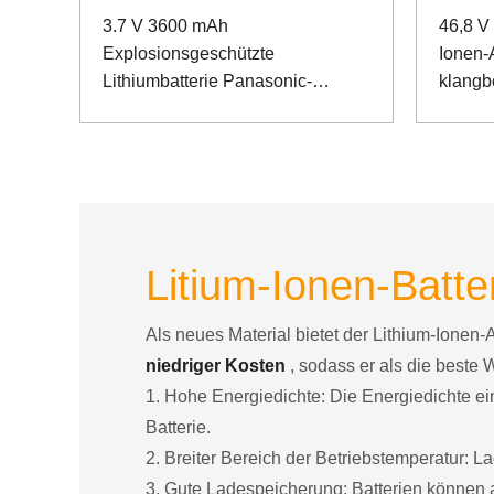
3.7 V 3600 mAh
46,8 V
Explosionsgeschützte
Ionen-
Lithiumbatterie Panasonic-
klangb
Batterie Explosionsgeschützte
SMBU
Hand-POS-Maschine
Kommun
Litium-Ionen-Batter
Als neues Material bietet der Lithium-Ionen-
niedriger Kosten
, sodass er als die beste 
1. Hohe Energiedichte: Die Energiedichte ein
Batterie.
2. Breiter Bereich der Betriebstemperatur:
3. Gute Ladespeicherung: Batterien können a