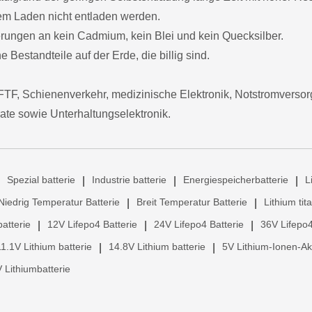
dem Laden nicht entladen werden.
derungen an kein Cadmium, kein Blei und kein Quecksilber.
 Bestandteile auf der Erde, die billig sind.
TF, Schienenverkehr, medizinische Elektronik, Notstromvers
ate sowie Unterhaltungselektronik.
Spezial batterie
Industrie batterie
Energiespeicherbatterie
L
|
|
|
Niedrig Temperatur Batterie
Breit Temperatur Batterie
Lithium tit
|
|
atterie
12V Lifepo4 Batterie
24V Lifepo4 Batterie
36V Lifepo4
|
|
|
11.1V Lithium batterie
14.8V Lithium batterie
5V Lithium-Ionen-A
|
|
 Lithiumbatterie