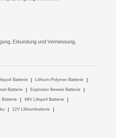
orgung, Erkundung und Vermessung,
ifepo4 Batterie
Lithium-Polymer-Batterie
|
|
anat-Batterie
Explosion Beweis Batterie
|
|
 Batterie
48V Lifepo4 Batterie
|
|
kku
12V Lithiumbatterie
|
|