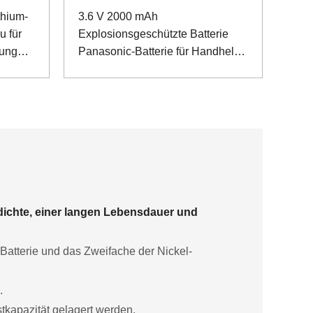
thium-
3.6 V 2000 mAh
u für
Explosionsgeschützte Batterie
lung
Panasonic-Batterie für Handheld-
POS-Maschine
dichte, einer langen Lebensdauer und
-Batterie und das Zweifache der Nickel-
.
tkapazität gelagert werden.