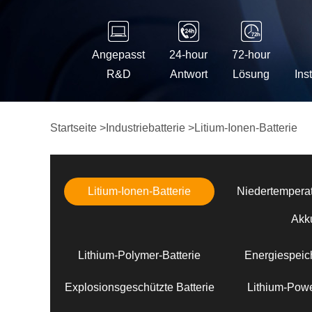
Angepasst
24-hour
72-hour
R&D
Antwort
Lösung
Ins
Startseite
>
Industriebatterie
>
Litium-Ionen-Batterie
Litium-Ionen-Batterie
Niedertemperat
Akk
Lithium-Polymer-Batterie
Energiespeich
Explosionsgeschützte Batterie
Lithium-Powe