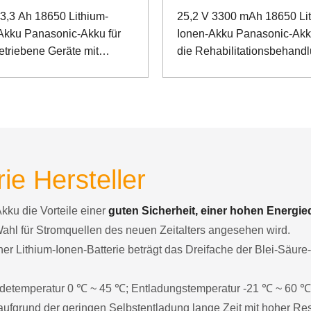
 3,3 Ah 18650 Lithium-
25,2 V 3300 mAh 18650 Li
Akku Panasonic-Akku für
Ionen-Akku Panasonic-Akk
etriebene Geräte mit
die Rehabilitationsbehand
S-
nach der Geburt
ikationsanschluss
ie Hersteller
Akku die Vorteile einer
guten Sicherheit, einer hohen Energie
Wahl für Stromquellen des neuen Zeitalters angesehen wird.
er Lithium-Ionen-Batterie beträgt das Dreifache der Blei-Säure
 Ladetemperatur 0 ℃ ~ 45 ℃; Entladungstemperatur -21 ℃ ~ 60 ℃
ufgrund der geringen Selbstentladung lange Zeit mit hoher Res