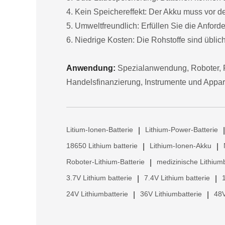
4. Kein Speichereffekt: Der Akku muss vor 
5. Umweltfreundlich: Erfüllen Sie die Anfor
6. Niedrige Kosten: Die Rohstoffe sind übliche
Anwendung:
Spezialanwendung, Roboter, F
Handelsfinanzierung, Instrumente und Appar
Litium-Ionen-Batterie
Lithium-Power-Batterie
|
|
18650 Lithium batterie
Lithium-Ionen-Akku
|
|
Roboter-Lithium-Batterie
medizinische Lithiumb
|
3.7V Lithium batterie
7.4V Lithium batterie
|
|
24V Lithiumbatterie
36V Lithiumbatterie
48V
|
|