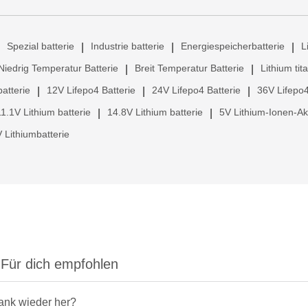
Spezial batterie
Industrie batterie
Energiespeicherbatterie
L
|
|
|
Niedrig Temperatur Batterie
Breit Temperatur Batterie
Lithium tit
|
|
atterie
12V Lifepo4 Batterie
24V Lifepo4 Batterie
36V Lifepo4
|
|
|
11.1V Lithium batterie
14.8V Lithium batterie
5V Lithium-Ionen-A
|
|
 Lithiumbatterie
Für dich empfohlen
rank wieder her?