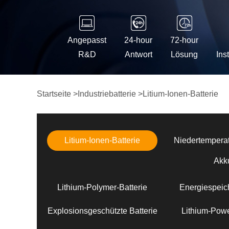
Angepasst
24-hour
72-hour
R&D
Antwort
Lösung
Ins
Startseite
>
Industriebatterie
>
Litium-Ionen-Batterie
Litium-Ionen-Batterie
Niedertemperat
Akk
Lithium-Polymer-Batterie
Energiespeich
Explosionsgeschützte Batterie
Lithium-Powe