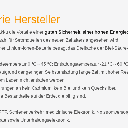
ie Hersteller
Akku die Vorteile einer
guten Sicherheit, einer hohen Energie
Wahl für Stromquellen des neuen Zeitalters angesehen wird.
er Lithium-Ionen-Batterie beträgt das Dreifache der Blei-Säure
 Ladetemperatur 0 ℃ ~ 45 ℃; Entladungstemperatur -21 ℃ ~ 60 ℃
ufgrund der geringen Selbstentladung lange Zeit mit hoher Res
dem Laden nicht entladen werden.
derungen an kein Cadmium, kein Blei und kein Quecksilber.
 Bestandteile auf der Erde, die billig sind.
TF, Schienenverkehr, medizinische Elektronik, Notstromvers
ate sowie Unterhaltungselektronik.