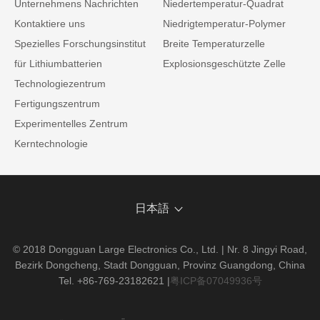
Unternehmens Nachrichten
Niedertemperatur-Quadrat
Kontaktiere uns
Niedrigtemperatur-Polymer
Spezielles Forschungsinstitut
Breite Temperaturzelle
für Lithiumbatterien
Explosionsgeschützte Zelle
Technologiezentrum
Fertigungszentrum
Experimentelles Zentrum
Kerntechnologie
日本語
© 2018 Dongguan Large Electronics Co., Ltd. | Nr. 8 Jingyi Road,
Bezirk Dongcheng, Stadt Dongguan, Provinz Guangdong, China
Tel. +86-769-23182621
|
粤ICP备07049936号