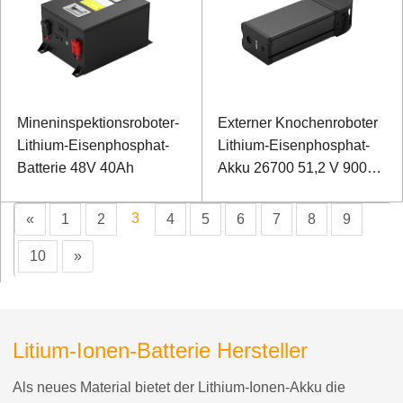
Mineninspektionsroboter-
Externer Knochenroboter
Lithium-Eisenphosphat-
Lithium-Eisenphosphat-
Batterie 48V 40Ah
Akku 26700 51,2 V 9000
mAh
3
«
1
2
4
5
6
7
8
9
10
»
Litium-Ionen-Batterie Hersteller
Als neues Material bietet der Lithium-Ionen-Akku die