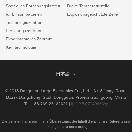
Spezielles Forschungsinstitut
Breite Temperaturzelle
für Lithiumbatterien
Explosionsgeschützte Zelle
Technologiezentrum
Fertigungszentrum
Experimentelles Zentrum
Kerntechnologie
日本語
© 2018 Dongguan Large Electronics Co., Ltd. | Nr. 8 Jingyi Road,
Bezirk Dongcheng, Stadt Dongguan, Provinz Guangdong, China
Tel. +86-769-23182621
|
粤ICP备07049936号
Die Seite enthält maschinelle Übersetzung, der Inhalt dient nur als Referenz und
der Originaltext hat Vorrang.