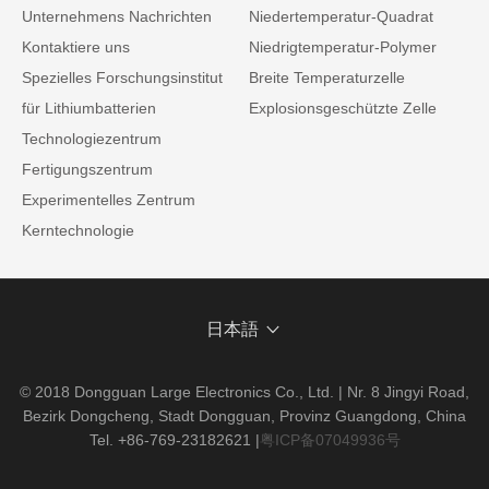
Unternehmens Nachrichten
Niedertemperatur-Quadrat
Kontaktiere uns
Niedrigtemperatur-Polymer
Spezielles Forschungsinstitut
Breite Temperaturzelle
für Lithiumbatterien
Explosionsgeschützte Zelle
Technologiezentrum
Fertigungszentrum
Experimentelles Zentrum
Kerntechnologie
日本語
© 2018 Dongguan Large Electronics Co., Ltd. | Nr. 8 Jingyi Road,
Bezirk Dongcheng, Stadt Dongguan, Provinz Guangdong, China
Tel. +86-769-23182621
|
粤ICP备07049936号