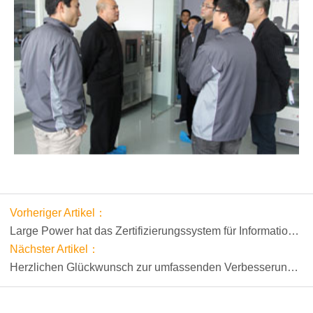
Vorheriger Artikel：
Large Power hat das Zertifizierungssystem für Information
und Industrialisierung bestanden
Nächster Artikel：
Herzlichen Glückwunsch zur umfassenden Verbesserung
der Zusammenarbeit zwischen Large Power und Desay
Battery