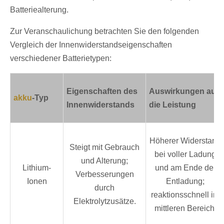
Batteriealterung.
Zur Veranschaulichung betrachten Sie den folgenden
Vergleich der Innenwiderstandseigenschaften
verschiedener Batterietypen:
Eigenschaften des
Auswirkungen auf
akku
-Typ
Innenwiderstands
die Leistung
Höherer Widerstand
Steigt mit Gebrauch
bei voller Ladung
und Alterung;
Lithium-
und am Ende der
Verbesserungen
Ionen
Entladung;
durch
reaktionsschnell im
Elektrolytzusätze.
mittleren Bereich.