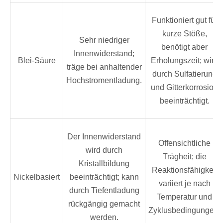
Funktioniert gut für
kurze Stöße,
Sehr niedriger
benötigt aber
Innenwiderstand;
Blei-Säure
Erholungszeit; wird
träge bei anhaltender
durch Sulfatierung
Hochstromentladung.
und Gitterkorrosion
beeinträchtigt.
Der Innenwiderstand
Offensichtliche
wird durch
Trägheit; die
Kristallbildung
Reaktionsfähigkeit
Nickelbasiert
beeinträchtigt; kann
variiert je nach
durch Tiefentladung
Temperatur und
rückgängig gemacht
Zyklusbedingungen.
werden.