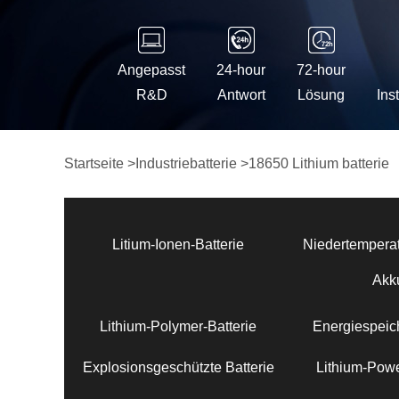
Angepasst
24-hour
72-hour
R&D
Antwort
Lösung
Ins
Startseite
>
Industriebatterie
>
18650 Lithium batterie
Litium-Ionen-Batterie
Niedertemperat
Akk
Lithium-Polymer-Batterie
Energiespeich
Explosionsgeschützte Batterie
Lithium-Powe