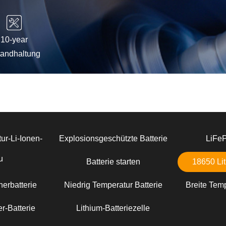
10-year
tandhaltung
ur-Li-Ionen-
Explosionsgeschützte Batterie
LiFe
u
Batterie starten
18650 Lit
erbatterie
Niedrig Temperatur Batterie
Breite Temp
r-Batterie
Lithium-Batteriezelle