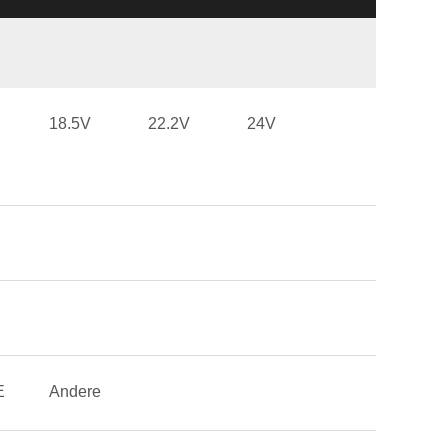
18.5V
22.2V
24V
E
Andere