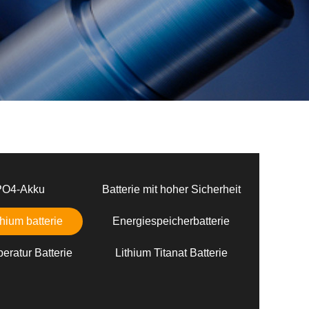
PO4-Akku
Batterie mit hoher Sicherheit
hium batterie
Energiespeicherbatterie
eratur Batterie
Lithium Titanat Batterie