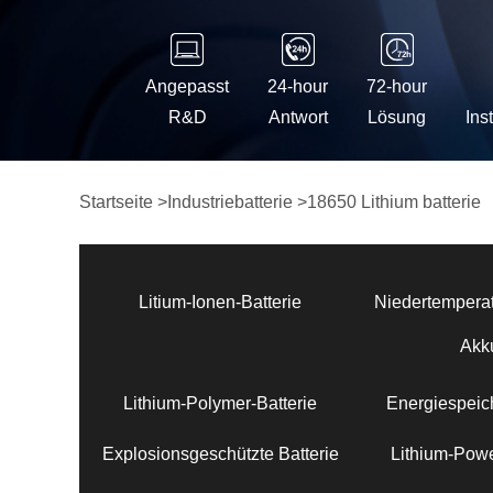
Angepasst
24-hour
72-hour
R&D
Antwort
Lösung
Ins
Startseite
>
Industriebatterie
>
18650 Lithium batterie
Litium-Ionen-Batterie
Niedertemperat
Akk
Lithium-Polymer-Batterie
Energiespeich
Explosionsgeschützte Batterie
Lithium-Powe