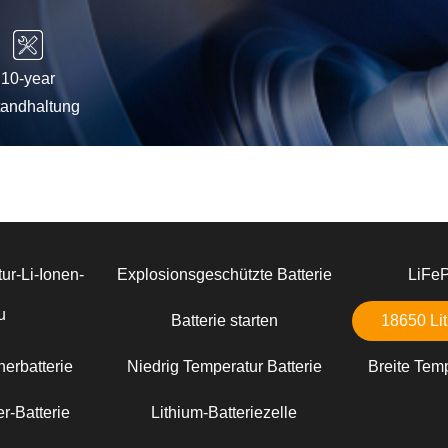
10-year
tandhaltung
ur-Li-Ionen-
Explosionsgeschützte Batterie
LiFe
u
Batterie starten
18650 Lit
erbatterie
Niedrig Temperatur Batterie
Breite Temp
r-Batterie
Lithium-Batteriezelle