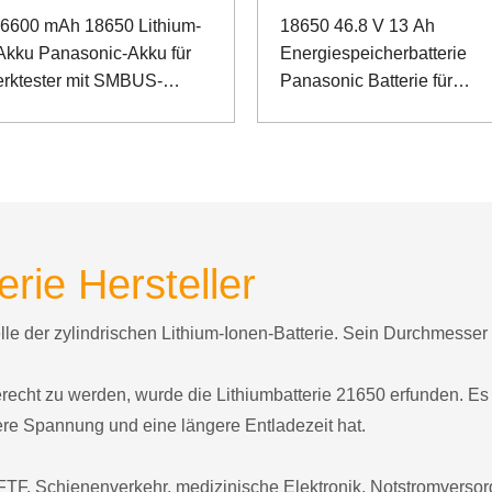
 6600 mAh 18650 Lithium-
18650 46.8 V 13 Ah
Akku Panasonic-Akku für
Energiespeicherbatterie
rktester mit SMBUS-
Panasonic Batterie für
ikationsanschluss
Schienenbohrmaschine
erie Hersteller
elle der zylindrischen Lithium-Ionen-Batterie. Sein Durchmesse
ht zu werden, wurde die Lithiumbatterie 21650 erfunden. Es b
ere Spannung und eine längere Entladezeit hat.
TF, Schienenverkehr, medizinische Elektronik, Notstromvers