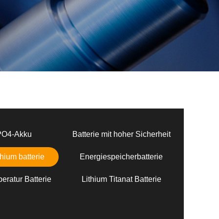
PO4-Akku
Batterie mit hoher Sicherheit
hium batterie
Energiespeicherbatterie
eratur Batterie
Lithium Titanat Batterie