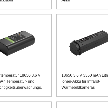
cklaser
Akku
gtemperatur 18650 3,6 V
18650 3,6 V 3350 mAh Lit
Ah Temperatur- und
Ionen-Akku für Infrarot-
uchtigkeitsüberwachungsgerät
Wärmebildkameras
m-Ionen-Akku
ttenlogistik im Fach)