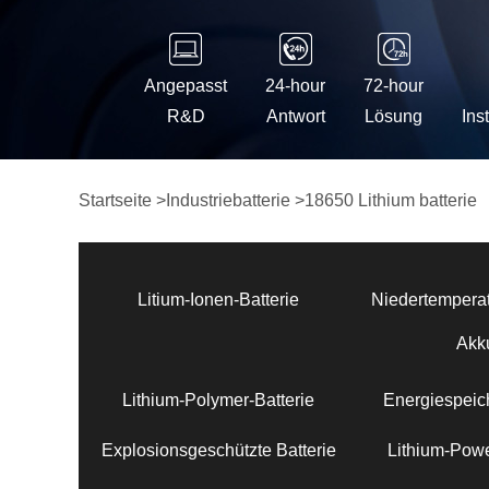
Angepasst
24-hour
72-hour
R&D
Antwort
Lösung
Ins
Startseite
>
Industriebatterie
>
18650 Lithium batterie
Litium-Ionen-Batterie
Niedertemperat
Akk
Lithium-Polymer-Batterie
Energiespeich
Explosionsgeschützte Batterie
Lithium-Powe