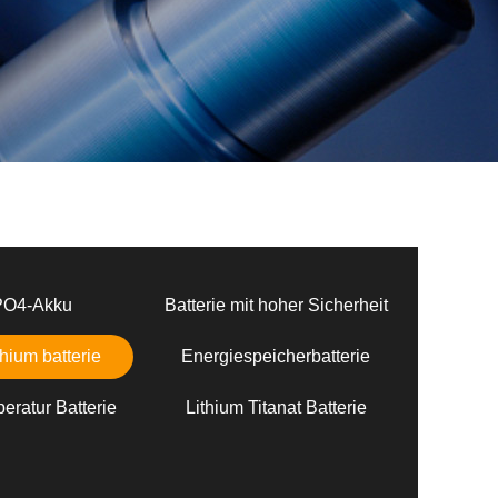
PO4-Akku
Batterie mit hoher Sicherheit
hium batterie
Energiespeicherbatterie
eratur Batterie
Lithium Titanat Batterie