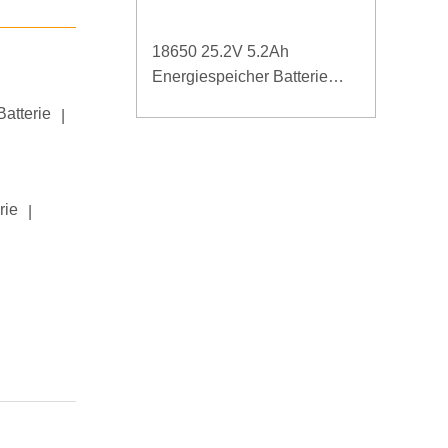
18650 25.2V 5.2Ah
Energiespeicher Batterie
Lishen Batterie für Testgeräte
Batterie
|
rie
|