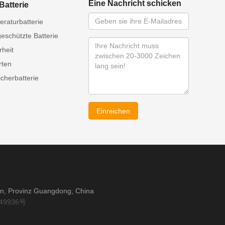
Eine Nachricht schicken
Batterie
raturbatterie
eschützte Batterie
rheit
rten
cherbatterie
Einreichen
an, Provinz Guangdong, China
49936号