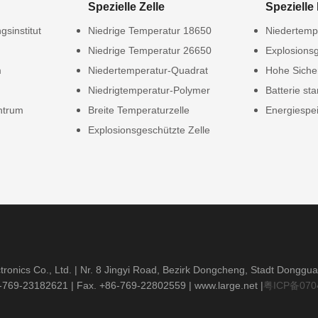
Spezielle Zelle
Spezielle 
gsinstitut
Niedrige Temperatur 18650
Niedertempe
Niedrige Temperatur 26650
Explosionsg
m
Niedertemperatur-Quadrat
Hohe Siche
Niedrigtemperatur-Polymer
Batterie sta
ntrum
Breite Temperaturzelle
Energiespei
Explosionsgeschützte Zelle
ronics Co., Ltd. | Nr. 8 Jingyi Road, Bezirk Dongcheng, Stadt Donggu
6-769-23182621
| Fax. +86-769-22802559 |
www.large.net
|
粤ICP备070