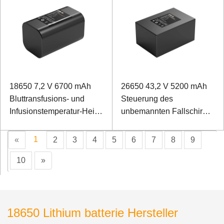
18650 7,2 V 6700 mAh
26650 43,2 V 5200 mAh
Bluttransfusions- und
Steuerung des
Infusionstemperatur-Heiz-
unbemannten Fallschirm-
Lithium-Ionen-Akku
Lithium-Ionen-Akkus
1
«
2
3
4
5
6
7
8
9
10
»
18650 Lithium batterie Hersteller