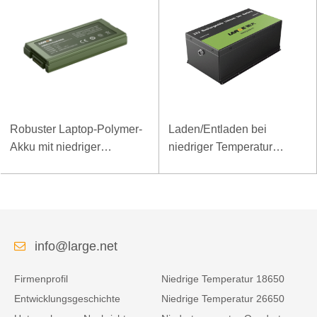
Robuster Laptop-Polymer-
Laden/Entladen bei
Akku mit niedriger
niedriger Temperatur
Temperatur und hoher
LiFePO4-Akku 32V 20Ah
Energiedichte, 11,1 V, 7800
für Telekommunikations-
mAh
Basisstation mit RS485-
Kommunikation
info@large.net
Firmenprofil
Niedrige Temperatur 18650
Entwicklungsgeschichte
Niedrige Temperatur 26650