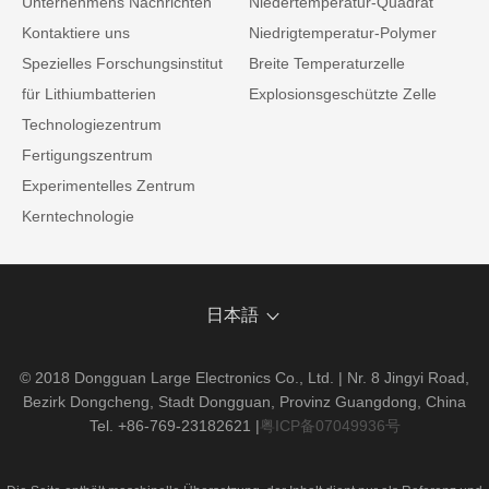
Unternehmens Nachrichten
Niedertemperatur-Quadrat
Kontaktiere uns
Niedrigtemperatur-Polymer
Spezielles Forschungsinstitut
Breite Temperaturzelle
für Lithiumbatterien
Explosionsgeschützte Zelle
Technologiezentrum
Fertigungszentrum
Experimentelles Zentrum
Kerntechnologie
日本語
© 2018 Dongguan Large Electronics Co., Ltd. | Nr. 8 Jingyi Road,
Bezirk Dongcheng, Stadt Dongguan, Provinz Guangdong, China
Tel. +86-769-23182621
|
粤ICP备07049936号