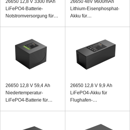
26650 12,8 V 3300 mAh
26650 48V 9600mAh
LiFePO4-Batterie-
Lithium-Eisenphosphat-
Notstromversorgung für
Akku für
medizinische tragbare
Kommunikationsgeräte
Geräte
26650 12,8 V 59,4 Ah
26650 12,8 V 9,9 Ah
Niedertemperatur-
LiFePO4-Akku für
LiFePO4-Batterie für
Flughafen-
Feldüberwachungsgeräte
Notnavigationslicht