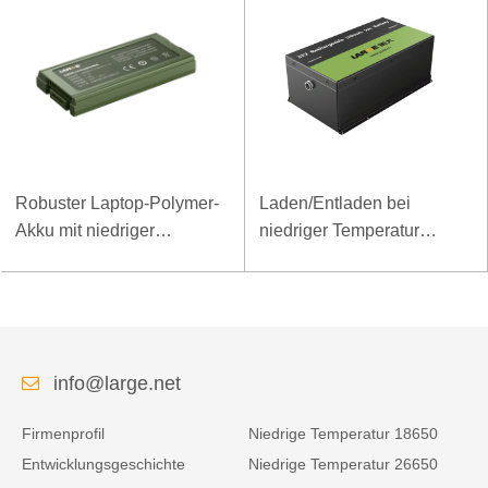
Robuster Laptop-Polymer-
Laden/Entladen bei
Akku mit niedriger
niedriger Temperatur
Temperatur und hoher
LiFePO4-Akku 32V 20Ah
Energiedichte, 11,1 V, 7800
für Telekommunikations-
mAh
Basisstation mit RS485-
Kommunikation
info@large.net
Firmenprofil
Niedrige Temperatur 18650
Entwicklungsgeschichte
Niedrige Temperatur 26650