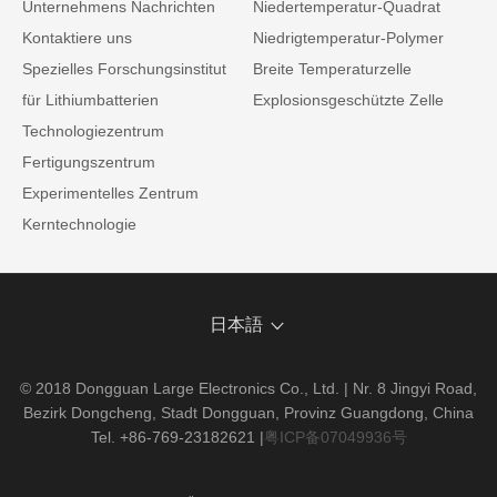
Unternehmens Nachrichten
Niedertemperatur-Quadrat
Kontaktiere uns
Niedrigtemperatur-Polymer
Spezielles Forschungsinstitut
Breite Temperaturzelle
für Lithiumbatterien
Explosionsgeschützte Zelle
Technologiezentrum
Fertigungszentrum
Experimentelles Zentrum
Kerntechnologie
日本語
© 2018 Dongguan Large Electronics Co., Ltd. | Nr. 8 Jingyi Road,
Bezirk Dongcheng, Stadt Dongguan, Provinz Guangdong, China
Tel. +86-769-23182621
|
粤ICP备07049936号