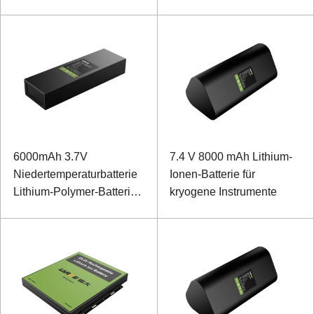
Batterie für die
Datenübertragung zur
Erkennung von
Umgebungsbedingungen
6000mAh 3.7V
7.4 V 8000 mAh Lithium-
Niedertemperaturbatterie
Ionen-Batterie für
Lithium-Polymer-Batterie
kryogene Instrumente
für AI Distributed Line
Fault Diagnostic System