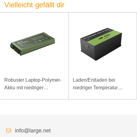
Vielleicht gefällt dir
Robuster Laptop-Polymer-
Laden/Entladen bei
Akku mit niedriger
niedriger Temperatur
Temperatur und hoher
LiFePO4-Akku 32V 20Ah
Energiedichte, 11,1 V, 7800
für Telekommunikations-
mAh
Basisstation mit RS485-
Kommunikation
info@large.net