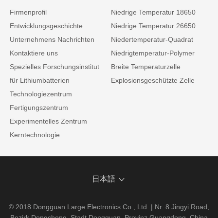
Firmenprofil
Niedrige Temperatur 18650
Entwicklungsgeschichte
Niedrige Temperatur 26650
Unternehmens Nachrichten
Niedertemperatur-Quadrat
Kontaktiere uns
Niedrigtemperatur-Polymer
Spezielles Forschungsinstitut
Breite Temperaturzelle
für Lithiumbatterien
Explosionsgeschützte Zelle
Technologiezentrum
Fertigungszentrum
Experimentelles Zentrum
Kerntechnologie
日本語
© 2018 Dongguan Large Electronics Co., Ltd. | Nr. 8 Jingyi Road,
Bezirk Dongcheng, Stadt Dongguan, Provinz Guangdong, China