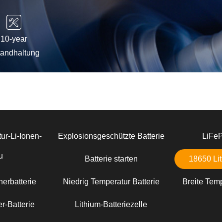
10-year
tandhaltung
ur-Li-Ionen-
Explosionsgeschützte Batterie
LiFe
u
Batterie starten
18650 Lit
erbatterie
Niedrig Temperatur Batterie
Breite Temp
r-Batterie
Lithium-Batteriezelle