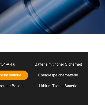
PO4-Akku
Batterie mit hoher Sicherheit
hium batterie
Energiespeicherbatterie
eratur Batterie
Lithium Titanat Batterie