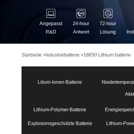
Angepasst
24-hour
72-hour
R&D
Antwort
Lösung
Ins
Startseite
>
Industriebatterie
>
18650 Lithium batterie
Litium-Ionen-Batterie
Niedertemperat
Akk
Lithium-Polymer-Batterie
Energiespeich
Explosionsgeschützte Batterie
Lithium-Powe