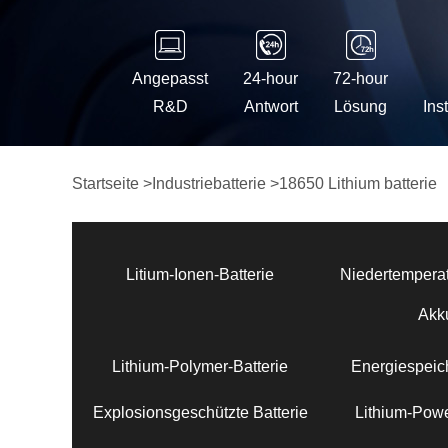
Angepasst
24-hour
72-hour
R&D
Antwort
Lösung
Ins
Startseite
>
Industriebatterie
>
18650 Lithium batterie
Litium-Ionen-Batterie
Niedertemperat
Akk
Lithium-Polymer-Batterie
Energiespeich
Explosionsgeschützte Batterie
Lithium-Powe