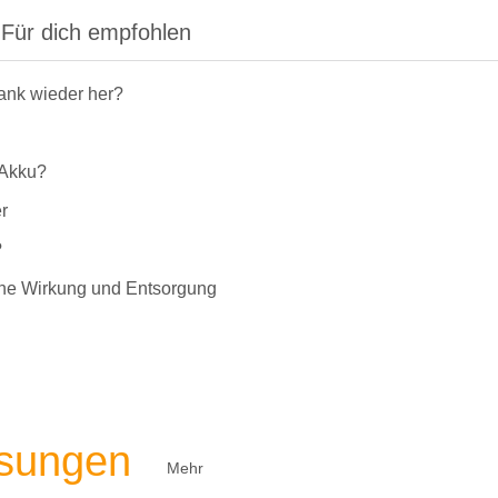
Für dich empfohlen
rank wieder her?
-Akku?
r
?
liche Wirkung und Entsorgung
ösungen
Mehr