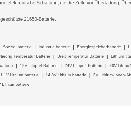
eine elektronische Schaltung, die die Zelle vor Überladung, Üb
ngeschützte 21650-Batterie.
Spezial batterie
Industrie batterie
Energiespeicherbatterie
L
|
|
|
Niedrig Temperatur Batterie
Breit Temperatur Batterie
Lithium tit
|
|
atterie
12V Lifepo4 Batterie
24V Lifepo4 Batterie
36V Lifepo4
|
|
|
11.1V Lithium batterie
14.8V Lithium batterie
5V Lithium-Ionen-A
|
|
 Lithiumbatterie