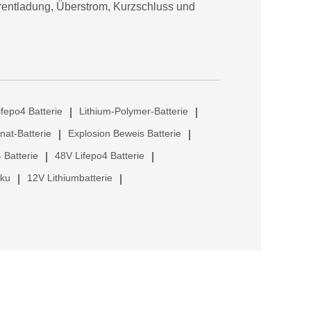
erentladung, Überstrom, Kurzschluss und
ifepo4 Batterie
Lithium-Polymer-Batterie
|
|
anat-Batterie
Explosion Beweis Batterie
|
|
 Batterie
48V Lifepo4 Batterie
|
|
kku
12V Lithiumbatterie
|
|