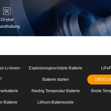
10-year
tandhaltung
ur-Li-Ionen-
Explosionsgeschützte Batterie
LiFe
u
Batterie starten
18650 Lit
erbatterie
Niedrig Temperatur Batterie
Breite Temp
r-Batterie
Lithium-Batteriezelle