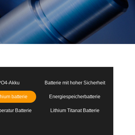
PO4-Akku
Batterie mit hoher Sicherheit
hium batterie
Energiespeicherbatterie
eratur Batterie
Lithium Titanat Batterie