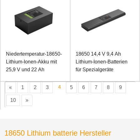
Niedertemperatur-18650-
18650 14,4 V 9,4 Ah
Lithium-Ionen-Akku mit
Lithium-Ionen-Batterien
25,9 V und 22 Ah
für Spezialgeräte
4
«
1
2
3
5
6
7
8
9
10
»
18650 Lithium batterie Hersteller