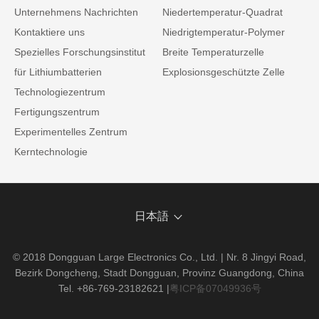
Unternehmens Nachrichten
Niedertemperatur-Quadrat
Kontaktiere uns
Niedrigtemperatur-Polymer
Spezielles Forschungsinstitut
Breite Temperaturzelle
für Lithiumbatterien
Explosionsgeschützte Zelle
Technologiezentrum
Fertigungszentrum
Experimentelles Zentrum
Kerntechnologie
日本語
© 2018 Dongguan Large Electronics Co., Ltd. | Nr. 8 Jingyi Road,
Bezirk Dongcheng, Stadt Dongguan, Provinz Guangdong, China
Tel. +86-769-23182621
|
粤ICP备07049936号