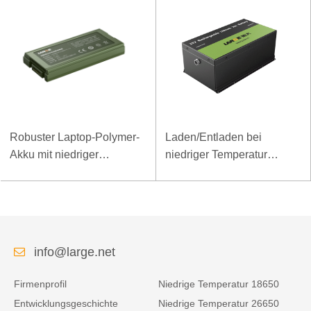
Robuster Laptop-Polymer-
Laden/Entladen bei
Akku mit niedriger
niedriger Temperatur
Temperatur und hoher
LiFePO4-Akku 32V 20Ah
Energiedichte, 11,1 V, 7800
für Telekommunikations-
mAh
Basisstation mit RS485-
Kommunikation
info@large.net
Firmenprofil
Niedrige Temperatur 18650
Entwicklungsgeschichte
Niedrige Temperatur 26650